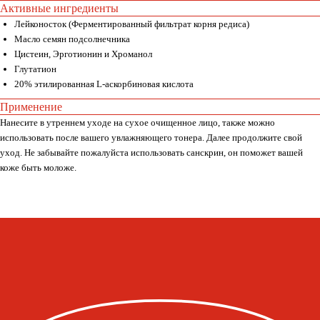
Активные ингредиенты
Лейконосток (Ферментированный фильтрат корня редиса)
Масло семян подсолнечника
Цистеин, Эрготионин и Хроманол
Глутатион
20% этилированная L-аскорбиновая кислота
Применение
Нанесите в утреннем уходе на сухое очищенное лицо, также можно
использовать после вашего увлажняющего тонера. Далее продолжите свой
уход. Не забывайте пожалуйста использовать санскрин, он поможет вашей
коже быть моложе.
Whats
App
Telegram
Москва, ул. Покровская, д. 23/168
ИНН 231517796699
ИП Пищелева В.А.