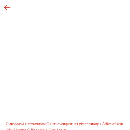
Сыворотка с витамином С антиоксидантная укрепляющая Allies of skin
20% Vitamin C Brighten + Firm Serum