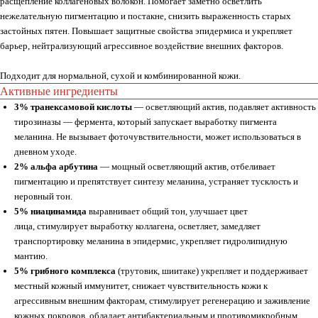
расщепление коллагеновых волокон. Помогает заметно осветлить
нежелательную пигментацию и постакне, снизить выраженность старых
застойных пятен. Повышает защитные свойства эпидермиса и укрепляет
барьер, нейтрализующий агрессивное воздействие внешних факторов.
Подходит для нормальной, сухой и комбинированной кожи.
Активные ингредиенты
3% транексамовой кислоты
— осветляющий актив, подавляет активность
тирозиназы — фермента, который запускает выработку пигмента
меланина. Не вызывает фоточувствительности, может использоваться в
дневном уходе.
2% альфа арбутина
— мощный осветляющий актив, отбеливает
пигментацию и препятствует синтезу меланина, устраняет тусклость и
неровный тон.
5% ниацинамида
выравнивает общий тон, улучшает цвет
лица, стимулирует выработку коллагена, осветляет, замедляет
транспортировку меланина в эпидермис, укрепляет гидролипидную
мантию.
5% грибного комплекса
(трутовик, шиитаке) укрепляет и поддерживает
местный кожный иммунитет, снижает чувствительность кожи к
агрессивным внешним факторам, стимулирует регенерацию и заживление
кожных покровов, обладает антибактериальным и противомикробным