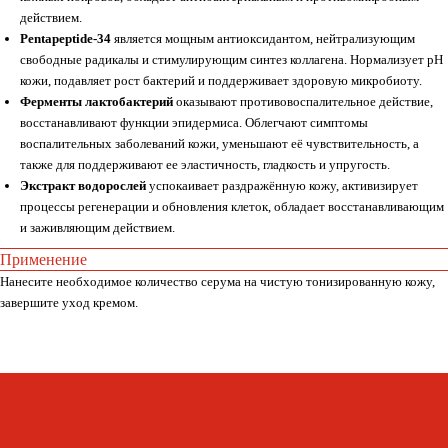
действием.
Pentapeptide-34
является мощным антиоксидантом, нейтрализующим
свободные радикалы и стимулирующим синтез коллагена. Нормализует pH
кожи, подавляет рост бактерий и поддерживает здоровую микробиоту.
Ферменты лактобактерий
оказывают противовоспалительное действие,
восстанавливают функции эпидермиса. Облегчают симптомы
воспалительных заболеваний кожи, уменьшают её чувствительность, а
также для поддерживают ее эластичность, гладкость и упругость.
Экстракт водорослей
успокаивает раздражённую кожу, активизирует
Whats
App
Telegram
процессы регенерации и обновления клеток, обладает восстанавливающим
и заживляющим действием.
Применение
Нанесите необходимое количество серума на чистую тонизированную кожу,
Москва, ул. Покровская, д. 23/168
завершите уход кремом.
ИНН 231517796699
ИП Пищелева В.А.
ОГРН 320774600200027
Публичная оферта
Политика конфиденциальности