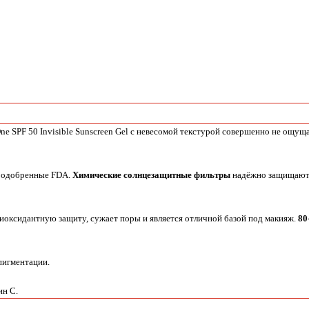
One SPF 50 Invisible Sunscreen Gel с невесомой текстурой совершенно не ощуща
и одобренные FDA.
Химические солнцезащитные фильтры
надёжно защищают 
нтиоксидантную защиту, сужает поры и является отличной базой под макияж.
80
пигментации.
ин С.