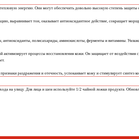
тепловую энергию. Они могут обеспечить довольно высокую степень защиты от
цию, выравнивает тон, оказывает антиоксидантное действие, сокращает мор
ы, антиоксиданты, полисахариды, аминокислоты, ферменты и витамины. Увлажн
ый активизирует процессы восстановления кожи. Он защищает от воздействи
ет.
признаки раздражения и отечность, успокаивает кожу и стимулирует синтез ко
хода на улицу. Для лица и шеи используйте 1/2 чайной ложки продукта. Обно
Whats
App