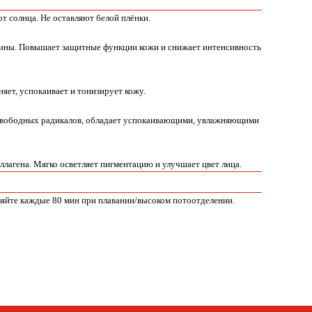
 солнца. Не оставляют белой плёнки.
щины. Повышает защитные функции кожи и снижает интенсивность
яет, успокаивает и тонизирует кожу.
я свободных радикалов, обладает успокаивающими, увлажняющими
ллагена. Мягко осветляет пигментацию и улучшает цвет лица.
вляйте каждые 80 мин при плавании/высоком потоотделении.
Telegram