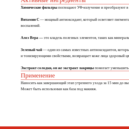
Химические фильтры
поглощают УФ-излучение и преобразуют в 
Витамин С
— мощный антиоксидант, который осветляет пигмента
воспалений.
Алоэ Вера —
это кладезь полезных элементов, таких как минерал
Зеленый чай
— один из самых известных антиоксидантов, котор
и тонизирующими свойствами, возвращает коже лица здоровый цв
Экстракт солодки, он же экстракт лакрицы
помогает уменьшить 
Применение
Наносить как завершающий этап утреннего ухода за 15 мин до вы
Может быть использован как база под макияж.