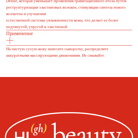
Define, которая уменьшает проявления гравитационного птоза путем
реструктуризации эластиновых волокон, стимуляции синтеза нового
коллагена и улучшения
естественной системы увлажненности кожи, что делает ее более
подтянутой, упругой и эластичной.
Whats
App
Telegram
Применение
На чистую сухую кожу нанесите сыворотку, распределите
аккуратными массирующими движениями. Не смывайте.
Москва, ул. Покровская, д. 23/168
ИНН 231517796699
ИП Пищелева В.А.
ОГРН 320774600200027
Публичная оферта
Политика конфиденциальности
Оплата, доставка, возврат
Сайт от segoch.ru