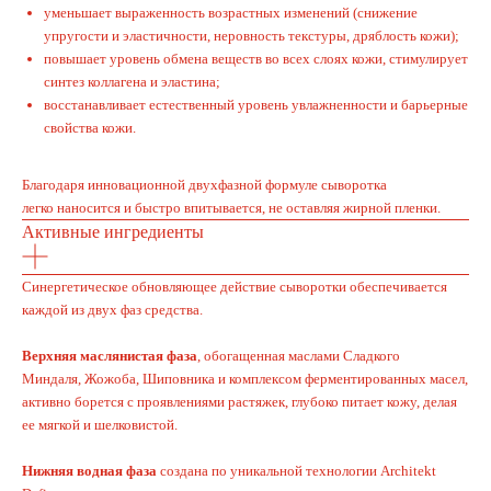
уменьшает выраженность возрастных изменений (снижение
упругости и эластичности, неровность текстуры, дряблость кожи);
повышает уровень обмена веществ во всех слоях кожи, стимулирует
синтез коллагена и эластина;
восстанавливает естественный уровень увлажненности и барьерные
свойства кожи.
Благодаря инновационной двухфазной формуле сыворотка
легко наносится и быстро впитывается, не оставляя жирной пленки.
Активные ингредиенты
Синергетическое обновляющее действие сыворотки обеспечивается
каждой из двух фаз средства.
Верхняя маслянистая фаза
, обогащенная маслами Сладкого
Миндаля, Жожоба, Шиповника и комплексом ферментированных масел,
активно борется с проявлениями растяжек, глубоко питает кожу, делая
ее мягкой и шелковистой.
Нижняя водная фаза
создана по уникальной технологии Architekt