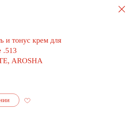
 и тонус крем для
 .513
E, AROSHA
нии