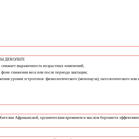
НЫ ДЕКОЛЬТЕ
и, снижает выраженность возрастных изменений;
 фоне снижения веса или после периода лактации;
ижения уровня эстрогенов: физиологического (менопауза), патологического ил
игелии Африканской, органическим кремнием и маслом бергамота эффективно п