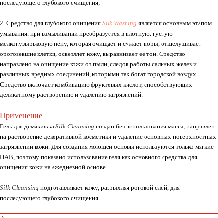
последующего глубокого очищения;
2. Средство для глубокого очищения
Silk Washing
является основным этапом
умывания, при взмыливании преобразуется в плотную, густую
мелкопузырьковую пену, которая очищает и сужает поры, отшелушивает
ороговевшие клетки, осветляет кожу, выравнивает ее тон. Средство
направлено на очищение кожи от пыли, следов работы сальных желез и
различных вредных соединений, которыми так богат городской воздух.
Средство включает комбинацию фруктовых кислот, способствующих
деликатному растворению и удалению загрязнений.
Применение
Гель для демакияжа
Silk Cleansing
создан без использования масел, направлен
на растворение декоративной косметики и удаление основных поверхностных
загрязнений кожи. Для создания моющей основы используются только мягкие
ПАВ, поэтому показано использование геля как основного средства для
очищения кожи на ежедневной основе.
Whats
App
Telegram
Silk Cleansing
подготавливает кожу, разрыхляя роговой слой, для
последующего глубокого очищения.