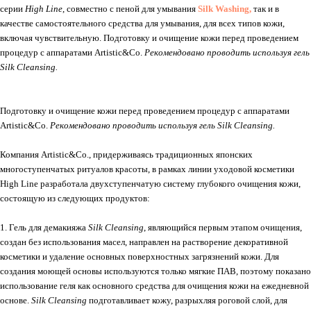
серии
High Line
, совместно с пеной для умывания
Silk Washing,
так и в
качестве самостоятельного средства для умывания, для всех типов кожи,
включая чувствительную. Подготовку и очищение кожи перед проведением
процедур с аппаратами Artistic&Co.
Рекомендовано проводить используя гель
Silk Cleansing.
Подготовку и очищение кожи перед проведением процедур с аппаратами
Artistic&Co.
Рекомендовано проводить используя гель Silk Cleansing.
Компания Artistic&Co., придерживаясь традиционных японских
многоступенчатых ритуалов красоты, в рамках линии уходовой косметики
High Line разработала двухступенчатую систему глубокого очищения кожи,
состоящую из следующих продуктов:
1. Гель для демакияжа
Silk Cleansing
, являющийся первым этапом очищения,
создан без использования масел, направлен на растворение декоративной
косметики и удаление основных поверхностных загрязнений кожи. Для
создания моющей основы используются только мягкие ПАВ, поэтому показано
использование геля как основного средства для очищения кожи на ежедневной
основе.
Silk Cleansing
подготавливает кожу, разрыхляя роговой слой, для