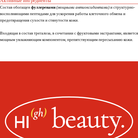
Активные ингредиенты
Состав обогащен
фуллеренами
(мощными антиоксидантами)
и структурно-
Москва, ул. Покровская, д. 23/168
восполняющими пептидами для ускорения работы клеточного обмена и
ИНН 231517796699
предотвращения сухости и стянутости кожи.
ИП Пищелева В.А.
Входящая в состав трегалоза, в сочетании с фруктовыми экстрактами, является
ОГРН 320774600200027
мощным увлажняющим компонентом, препятствующим пересыханию кожи.
Публичная оферта
Политика конфиденциальности
Оплата, доставка, возврат
Сайт от segoch.ru