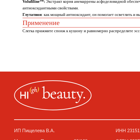
Volufiline™:
Экстракт корня анемаррены асфоделовидной обеспечи
антиоксидантными свойствами.
Глутатион
: как мощный антиоксидант, он помогает осветлить и в
Применение
Слегка прижмите спонж к кушону и равномерно распределите эсс
ИП Пищелева В.А.
ИНН 23151779669
Москва, ул. Покровская, д. 23/168
ОГРН 32077460020