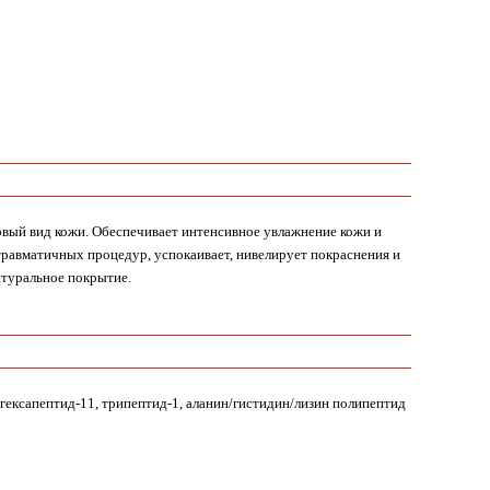
овый вид кожи. Обеспечивает интенсивное увлажнение кожи и
травматичных процедур, успокаивает, нивелирует покраснения и
атуральное покрытие.
гексапептид-11, трипептид-1, аланин/гистидин/лизин полипептид