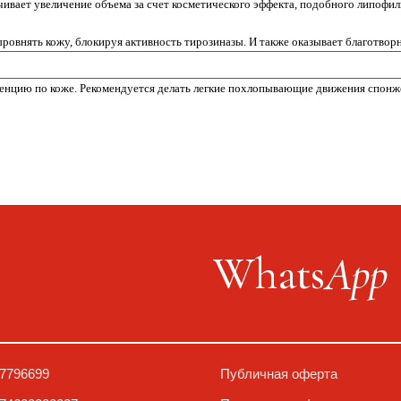
вает увеличение объема за счет косметического эффекта, подобного липофил
ыровнять кожу, блокируя активность тирозиназы. И также оказывает благотвор
енцию по коже. Рекомендуется делать легкие похлопывающие движения спонже
Whats
App
9
Публичная оферта
0027
Политика конфиденциальности