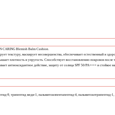
 CARING Blemish Balm Cushion.
ует текстуру, маскирует несовершенства, обеспечивает естественный и здор
вышает плотность и упругость. Способствует восстановлению покровов после 
вает антиоксидантное действие, защиту от солнца SPF 50/PA++++ и стойкое н
птид-9, трипептид меди-1, пальмитоилпентапептид-4, пальмитоилтрипептид-1, 