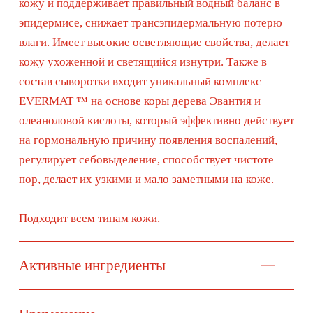
Whats
App
Telegram
Москва, ул. Покровская, д. 23/168
ИНН 231517796699
ИП Пищелева В.А.
ОГРН 320774600200027
Публичная оферта