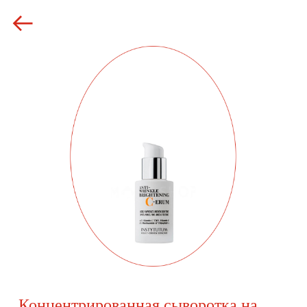
Концентрированная сыворотка на
основе 15% стабильной формы
витамина С и 3% ниацинамида
Instytutum Anti-Wrinkle Brightening C-
erum