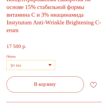
17 500
р.
Объём
В корзину
Описание
Концентрированная сыворотка на основе 15%
стабильной формы витамина С и 3%
ниацинамида INSTYTUTUM Anti-Wrinkle
Brightening C-erum эффективно осветляет
пигментацию и постакне, выравнивает тон, придает
коже красивое сияние. Восстанавливает эпидермис,
нормализует работу сальных желез, повышает
защитные функции кожи. Сыворотка запускает
синтез коллагена и эластина, тем самым омолаживает