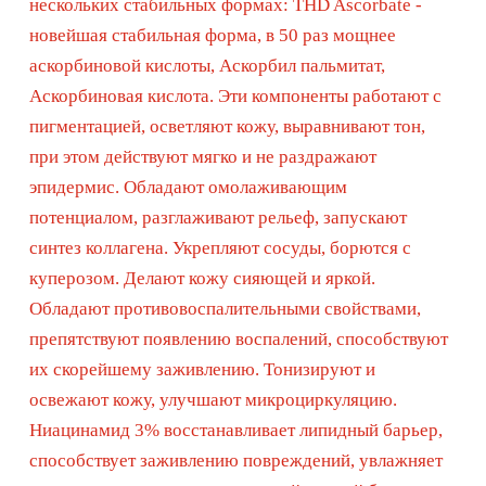
эпидермисе, снижает трансэпидермальную потерю
влаги. Имеет высокие осветляющие свойства, делает
кожу ухоженной и светящийся изнутри. Также в
состав сыворотки входит уникальный комплекс
EVERMAT ™ на основе коры дерева Эвантия и
олеаноловой кислоты, который эффективно действует
на гормональную причину появления воспалений,
регулирует себовыделение, способствует чистоте
пор, делает их узкими и мало заметными на коже.
Подходит всем типам кожи.
Активные ингредиенты
Применение