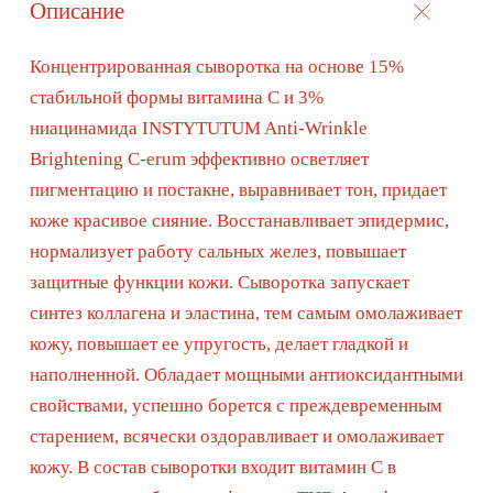
кожу, повышает ее упругость, делает гладкой и
наполненной. Обладает мощными антиоксидантными
свойствами, успешно борется с преждевременным
старением, всячески оздоравливает и омолаживает
кожу. В состав сыворотки входит витамин С в
нескольких стабильных формах: THD Ascorbate -
новейшая стабильная форма, в 50 раз мощнее
аскорбиновой кислоты, Аскорбил пальмитат,
Аскорбиновая кислота. Эти компоненты работают с
пигментацией, осветляют кожу, выравнивают тон,
при этом действуют мягко и не раздражают
эпидермис. Обладают омолаживающим
потенциалом, разглаживают рельеф, запускают
синтез коллагена. Укрепляют сосуды, борются с
куперозом. Делают кожу сияющей и яркой.
Обладают противовоспалительными свойствами,
препятствуют появлению воспалений, способствуют
их скорейшему заживлению. Тонизируют и
освежают кожу, улучшают микроциркуляцию.
Ниацинамид 3% восстанавливает липидный барьер,
способствует заживлению повреждений, увлажняет
кожу и поддерживает правильный водный баланс в