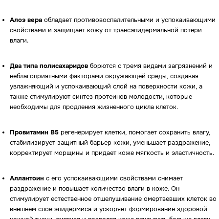
Алоэ вера
обладает противовоспалительными и успокаивающими
свойствами и защищает кожу от трансэпидермальной потери
влаги.
Два типа полисахаридов
борются с тремя видами загрязнений и
неблагоприятными факторами окружающей среды, создавая
увлажняющий и успокаивающий слой на поверхности кожи, а
также стимулируют синтез протеинов молодости, которые
необходимы для продления жизненного цикла клеток.
Провитамин B5
регенерирует клетки, помогает сохранить влагу,
стабилизирует защитный барьер кожи, уменьшает раздражение,
Whats
App
Telegram
корректирует морщины и придает коже мягкость и эластичность.
Аллантоин
с его успокаивающими свойствами снимает
раздражение и повышает количество влаги в коже. Он
Москва, ул. Покровская, д. 23/168
стимулирует естественное отшелушивание омертвевших клеток во
ИНН 231517796699
внешнем слое эпидермиса и ускоряет формирование здоровой