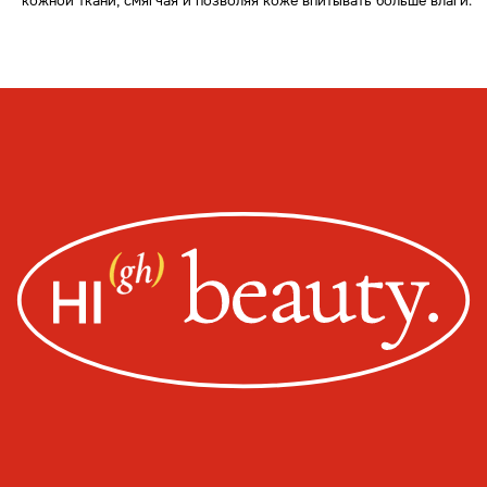
кожной ткани, смягчая и позволяя коже впитывать больше влаги.
ИП Пищелева В.А.
ОГРН 320774600200027
Публичная оферта
Политика конфиденциальности
Оплата, доставка, возврат
Сайт от segoch.ru