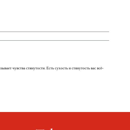
вает чувства стянутости. Есть сухость и стянутость вас всё-
Telegram
Оплата, доставка, возврат
Сайт от segoch.ru