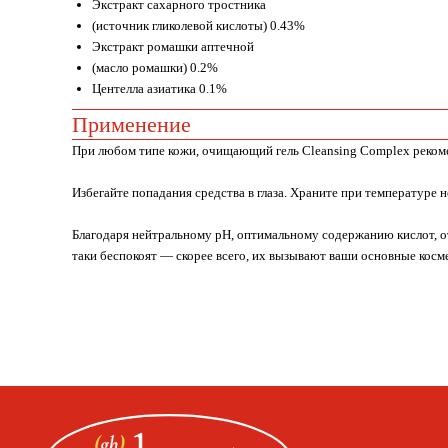
Экстракт сахарного тростника
(источник гликолевой кислоты) 0.43%
Экстракт ромашки аптечной
(масло ромашки) 0.2%
Центелла азиатика 0.1%
Применение
При любом типе кожи, очищающий гель Cleansing Complex рекоме
Избегайте попадания средства в глаза. Храните при температуре 
Благодаря нейтральному pH, оптимальному содержанию кислот, отс
таки беспокоят — скорее всего, их вызывают ваши основные косм
ИП Пищелева В.А.
ИНН 23151779669
Москва, ул. Покровская, д. 23/168
ОГРН 32077460020