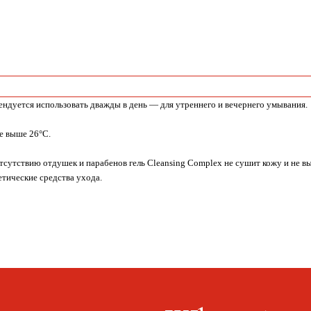
ндуется использовать дважды в день — для утреннего и вечернего умывания.
не выше 26°С.
утствию отдушек и парабенов гель Cleansing Complex не сушит кожу и не вызы
етические средства ухода.
Whats
App
9
Публичная оферта
0027
Политика конфиденциальности