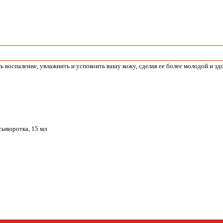
воспаление, увлажнить и успокоить вашу кожу, сделав ее более молодой и з
воротка, 15 мл
Whats
App