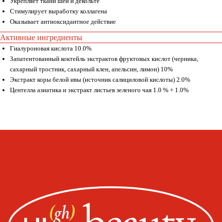
Укрепляет ткани шеи и декольте
Стимулирует выработку коллагена
Оказывает антиоксидантное действие
Активные ингредиенты
Гиалуроновая кислота 10.0%
Запатентованный коктейль экстрактов фруктовых кислот (черника,
сахарный тростник, сахарный клен, апельсин, лимон) 10%
Экстракт коры белой ивы (источник салициловой кислоты) 2.0%
Центелла азиатика и экстракт листьев зеленого чая 1.0 % + 1.0%
Whats
App
Telegram
Москва, ул. Покровская, д. 23/168
ИНН 231517796699
ИП Пищелева В.А.
ОГРН 320774600200027