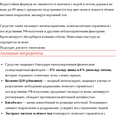
Водостойкая формула не смывается от контакта с водой и потом, держась на
коже до 80 минут, прекрасно подстраивается под цвет кожи и ложится лёгким
матовым покрытием, маскируя неровный тон.
Средство также насыщает антиоксидантами, помогая клеткам справляться с
последствиями УФ-излучения и другими неблагоприятными факторами.
Крем матирует, абсорбируя излишки себума. Невесомая текстура не
ощущается на коже.
Подходит для всех типов кожи.
Активные ингредиенты
Средство защищает благодаря гипоаллергенным физическим
солнцезащитным фильтрам —
8% оксиду цинка и 6% диоксиду титана
,
которые отражают солнечные лучи, словно зеркало.
Коэнзим Q10 (убихинон)
— мощный антиоксидант, защищает клетки от
разрушения свободными радикалами, помогает справиться с
последствиями УФ-излучения, продлевает молодость кожи, активирует
регенерацию, обладает противовоспалительной активностью.
Бисаболол
— актив, извлечённый из ромашки аптечной. Успокаивает,
снимает покраснение и раздражение, ускоряет восстановление тканей.
Экстракт листьев зелёного чая
тонизирует, помогает справляться с