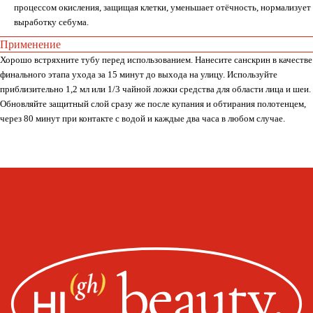
процессом окисления, защищая клетки, уменьшает отёчность, нормализует
выработку себума.
Применение
Хорошо встряхните тубу перед использованием. Нанесите санскрин в качестве
Whats
App
Telegram
финального этапа ухода за 15 минут до выхода на улицу. Используйте
приблизительно 1,2 мл или 1/3 чайной ложки средства для области лица и шеи.
Обновляйте защитный слой сразу же после купания и обтирания полотенцем,
через 80 минут при контакте с водой и каждые два часа в любом случае.
Москва, ул. Покровская, д. 23/168
ИНН 231517796699
ИП Пищелева В.А.
ОГРН 320774600200027
Публичная оферта
Политика конфиденциальности
Оплата, доставка, возврат
Сайт от segoch.ru