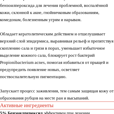
Запускает процесс заживления, тем самым защищая кожу от
образования рубцов на месте ран и высыпаний.
Активные ингредиенты
5% Бензоилпероксид
эффективен при лечении
комедонального (черные и белые угри) и пустулярного
(маленькие красные бугорки с белыми головками) акне, а в
некоторых случаях, может помочь при кистозном виде акне,
которое является самым глубоким и болезненным
Применение
Ннести вечером на воспалённые участки (зоны) средство
тонким слоем. Наносить 1 раз в день (при возникновении
сухости или шелушений уменьшить частоту нанесения).
Утром, при выходе из дома, обязательно использовать
солнцезащитное средство.