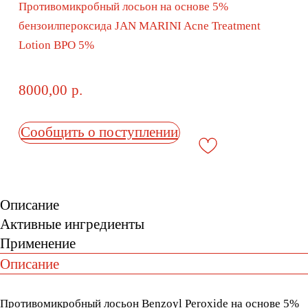
Сообщить о поступлении
Описание
Активные ингредиенты
Применение
Описание
Противомикробный лосьон Benzoyl Peroxide на основе 5%
бензоилпероксида для лечения проблемной, воспалённой
кожи, склонной к акне, гнойничковым образованиям,
комедонам, болезненным угрям и нарывам.
Обладает кератолитическим действием и отшелушивает
верхний слой эпидермиса, выравнивая рельеф и препятствуя
скоплению сала и грязи в порах, уменьшает избыточное
выделение кожного сала, блокирует рост бактерий
Propionibacterium acnes, помогая избавиться от прыщей и
предупредить появление новых, осветляет
поствоспалительную пигментацию.