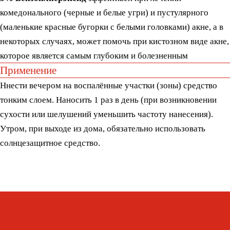
Whats
App
Telegram
Москва, ул. Покровская, д. 23/168
ИНН 231517796699
ИП Пищелева В.А.
ОГРН 320774600200027
Публичная оферта
Политика конфиденциальности