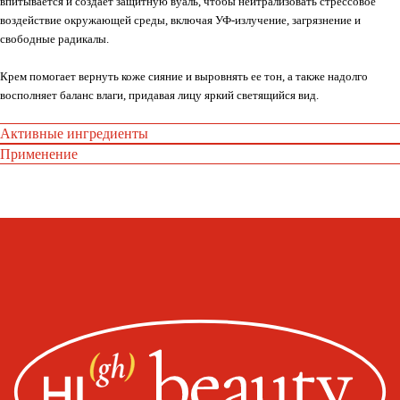
впитывается и создает защитную вуаль, чтобы нейтрализовать стрессовое
воздействие окружающей среды, включая УФ-излучение, загрязнение и
свободные радикалы.
Крем помогает вернуть коже сияние и выровнять ее тон, а также надолго
восполняет баланс влаги, придавая лицу яркий светящийся вид.
Активные ингредиенты
Применение
Whats
App
Telegram
Москва, ул. Покровская, д. 23/168
ИНН 231517796699
ИП Пищелева В.А.
ОГРН 320774600200027
Публичная оферта