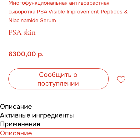
6300,00
р.
Сообщить о
поступлении
Описание
Активные ингредиенты
Применение
Описание
Многофункциональная антивозрастная
сыворотка PSA Visible Improvement Peptides &
Niacinamide Serum комплексно воздействует на кожу
и направлена на борьбу сразу с несколькими
проблемами.
Средство обладает выраженным подтягивающим
действием, укрепляет тургор, разглаживает мелки
морщинки и кожные заломы. Стимулирует синтез
собственных коллагенов и эластиновых волокон, что
повышает упругость кожи и предотвращает