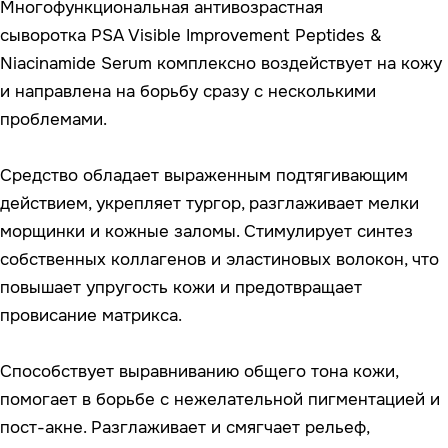
провисание матрикса.
Способствует выравниванию общего тона кожи,
помогает в борьбе с нежелательной пигментацией и
пост-акне. Разглаживает и смягчает рельеф,
устраняет шелушения.
Нормализует секрецию кожного сала, снижая
жирность кожи в течение дня. Помогает осветлить
сальные нити и сужает расширенные поры.
Оказывает мощнейшее антиоксидантное действия,
устраняя тусклость и замедляя процессы старения.
Сыворотка обладает лёгкой консистенцией, быстро
впитывается, без липкости и жирного блеска.
Подходит для нормальной, комбинированной и
жирной кожи.
Активные ингредиенты
10% ниацинамида
увеличивает синтез
церамидов, устраняет сухость, стянутость и