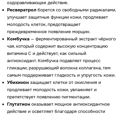
Whats
App
Telegram
Москва, ул. Покровская, д. 23/168
ИНН 231517796699
ИП Пищелева В.А.
ОГРН 320774600200027
Публичная оферта
Политика конфиденциальности
Оплата, доставка, возврат