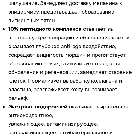
чая, который содержит высокую концентрацию
витамина C и действует, как сильный
антиоксидант. Комбучка подавляет процесс
гликации, разрушающий волокна коллагена, тем
самым поддерживает гладкость и упругость кожи.
Убихинон
защищает клетки от окисления и
продлевает молодость кожи, увлажняет и
препятствует появлению пигментации.
Глутатион
оказывает мощное антиоксидантное
действие и осветляет благодаря способности
ингибировать тирозиназу — фермент,
вырабатывающий меланин.
Применение
Нанесите необходимое количество сыворотки на
тонизированную кожу, завершите уход кремом.