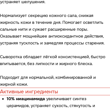
шелушение. Замедляет доставку меланина к
эпидермису, предотвращает образование
пигментных пятен.
10% пептидного комплекса
отвечает за
постоянную регенерацию и обновление клеток,
оказывает глубокое anti-age воздействие,
сокращает видимость морщин и препятствует
образованию новых, стимулирует процессы
обновления и регенерации, замедляет старение
клеток. Нормализует выработку коллагена и
эластина, разглаживает кожу, выравнивает
рельеф.
Экстракт водорослей
оказывает выраженное
антиоксидантное,
увлажняющее, витаминизирующее,
ранозаживляющее, антибактериальное и
оздоравливающее действие.
Ресвератрол
борется со свободными радикалами,
улучшает защитные функции кожи, продлевает
молодость клеток, предотвращает
преждевременное появление морщин.
Комбучка
— ферментированный экстракт чёрного