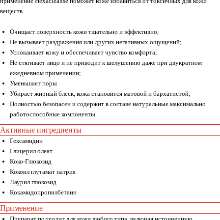
применение Hexacleanse поможет коже избавиться от токсичных для кожи
веществ.
Очищает поверхность кожи тщательно и эффективно;
Не вызывает раздражения или других негативных ощущений;
Успокаивает кожу и обеспечивает чувство комфорта;
Не стягивает лицо и не приводит к шелушению даже при двукратном
ежедневном применении;
Уменьшает поры
Убирает жирный блеск, кожа становится матовой и бархатистой;
Полностью безопасен и содержит в составе натуральные максимально
работоспособные компоненты.
Активные ингредиенты
Гексамидин
Глицерил олеат
Коко-Глюкозид
Кокоил глутамат натрия
Лаурил глюкозид
Кокамидопропилбетаин
Применение
Препарат подходит для кожи любого типа, включая истонченную,