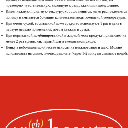
чрезмерно чувствительную, склонную к раздражениям и шелушению.
Имеет нежную, приятную текстуру, хорошо пенится, легко распределяется
по лицу и смывается большим количеством воды комнатной температуры.
При очень сухой, воспаленной коже средство используют 1 раз в день в
первую неделю применения, потом дважды в сутки.
Whats
App
Telegram
При нормальной, комбинированной и жирной коже продукт применяют не
менее 2 раз в день, как первый шаг в ежедневном уходе.
Пенку в небольшом количестве наносят на влажное лицо и шею. Можно
использовать на спине, плечах, декольте. Через 1-2 минуты смывают водой.
Москва, ул. Покровская, д. 23/168
ИНН 231517796699
ИП Пищелева В.А.
ОГРН 320774600200027
Публичная оферта
Политика конфиденциальности
Оплата, доставка, возврат
Сайт от segoch.ru