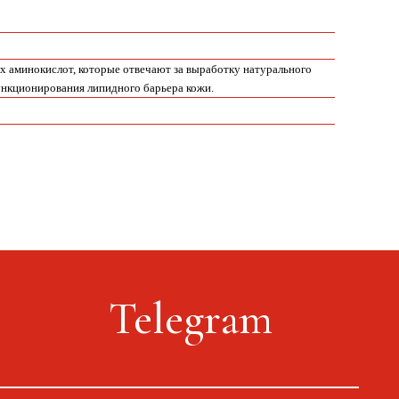
х аминокислот, которые отвечают за выработку натурального
ункционирования липидного барьера кожи.
Telegram
Оплата, доставка, возврат
Сайт от segoch.ru