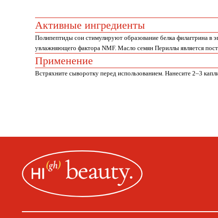
Активные ингредиенты
Полипептиды сои стимулируют образование белка филаггрина в эп
увлажняющего фактора NMF. Масло семян Периллы является пост
Применение
Встряхните сыворотку перед использованием. Нанесите 2–3 капл
ИП Пищелева В.А.
ИНН 23151779669
Москва, ул. Покровская, д. 23/168
ОГРН 32077460020