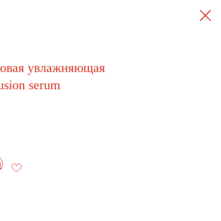
совая увлажняющая
usion serum
и