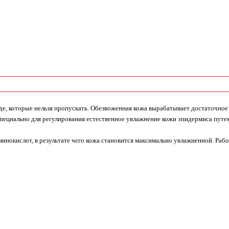
де, которые нельзя пропускать. Обезвоженная кожа вырабатывает достаточное 
ециально для регулирования естественное увлажнение кожи эпидермиса путем
минокислот, в результате чего кожа становится максимально увлажненной. Раб