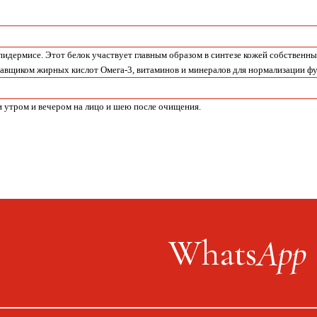
идермисе. Этот белок участвует главным образом в синтезе кожей собственны
авщиком жирных кислот Омега-3, витаминов и минералов для нормализации ф
и утром и вечером на лицо и шею после очищения.
Whats
App
9
Публичная оферта
0027
Политика конфиденциальности