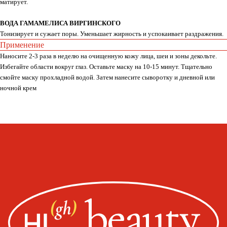
матирует.
ВОДА ГАМАМЕЛИСА ВИРГИНСКОГО
Тонизирует и сужает поры. Уменьшает жирность и успокаивает раздражения.
Применение
Whats
App
Telegram
Наносите 2-3 раза в неделю на очищенную кожу лица, шеи и зоны декольте.
Избегайте области вокруг глаз. Оставьте маску на 10-15 минут. Тщательно
смойте маску прохладной водой. Затем нанесите сыворотку и дневной или
ночной крем
Москва, ул. Покровская, д. 23/168
ИНН 231517796699
ИП Пищелева В.А.
ОГРН 320774600200027
Публичная оферта
Политика конфиденциальности
Оплата, доставка, возврат
Сайт от segoch.ru