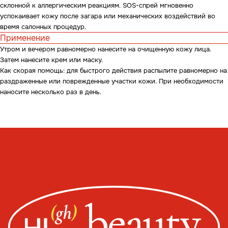
склонной к аллергическим реакциям. SOS-спрей мгновенно
успокаивает кожу после загара или механических воздействий во
время салонных процедур.
Применение
Утром и вечером равномерно нанесите на очищенную кожу лица.
Затем нанесите крем или маску.
Как скорая помощь: для быстрого действия распылите равномерно на
раздраженные или поврежденные участки кожи. При необходимости
наносите несколько раз в день.
Whats
App
Telegram
Москва, ул. Покровская, д. 23/168
ИНН 231517796699
ИП Пищелева В.А.
ОГРН 320774600200027