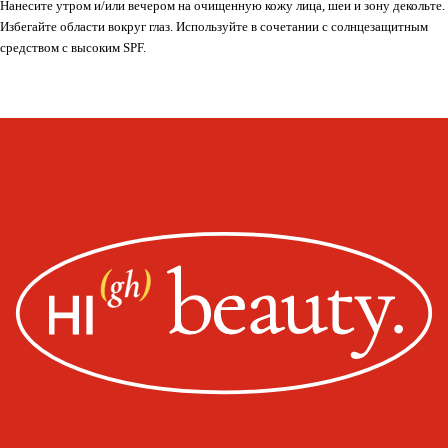
Whats
App
Telegram
Нанесите утром и/или вечером на очищенную кожу лица, шеи и зону декольте.
Избегайте области вокруг глаз. Используйте в сочетании с солнцезащитным
средством с высоким SPF.
Москва, ул. Покровская, д. 23/168
ИНН 231517796699
ИП Пищелева В.А.
ОГРН 320774600200027
Публичная оферта
Политика конфиденциальности
Оплата, доставка, возврат
Сайт от segoch.ru