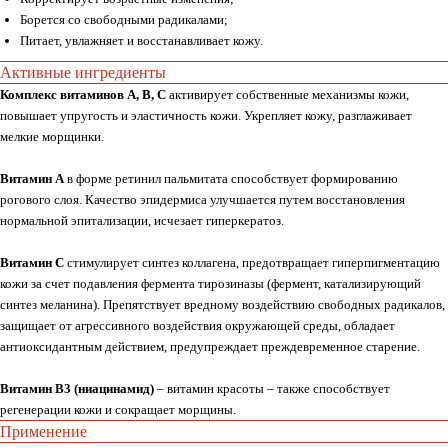
Борется со свободными радикалами;
Питает, увлажняет и восстанавливает кожу.
Активные ингредиенты
Комплекс витаминов А, В, С
активирует собственные механизмы кожи,
повышает упругость и эластичность кожи. Укрепляет кожу, разглаживает
мелкие морщинки.
Витамин А
в форме ретинил пальмитата способствует формированию
рогового слоя. Качество эпидермиса улучшается путем восстановления
нормальной эпитализации, исчезает гиперкератоз.
Витамин С
стимулирует синтез коллагена, предотвращает гиперпигментацию
кожи за счет подавления фермента тирозиназы (фермент, катализирующий
синтез меланина). Препятствует вредному воздействию свободных радикалов,
защищает от агрессивного воздействия окружающей среды, обладает
антиоксидантным действием, предупреждает преждевременное старение.
Витамин В3 (ниацинамид)
– витамин красоты – также способствует
регенерации кожи и сокращает морщины.
Применение