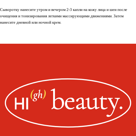
Сыворотку нанесите утром и вечером 2-3 капли на кожу лица и шеи после
очищения и тонизирования легкими массирующими движениями. Затем
нанесите дневной или ночной крем.
Whats
App
Telegram
Москва, ул. Покровская, д. 23/168
ИНН 231517796699
ИП Пищелева В.А.
ОГРН 320774600200027
Публичная оферта
Политика конфиденциальности
Оплата, доставка, возврат