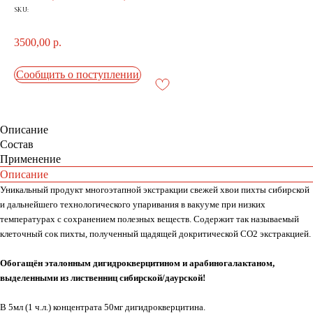
SKU:
3500,00
р.
Сообщить о поступлении
Описание
Состав
Применение
Описание
Уникальный продукт многоэтапной экстракции свежей хвои пихты сибирской
и дальнейшего технологического упаривания в вакууме при низких
температурах с сохранением полезных веществ. Содержит так называемый
клеточный сок пихты, полученный щадящей докритической CO2 экстракцией.
Обогащён эталонным дигидрокверцитином и арабиногалактаном,
выделенными из лиственниц сибирской/даурской!
В 5мл (1 ч.л.) концентрата 50мг дигидрокверцитина.