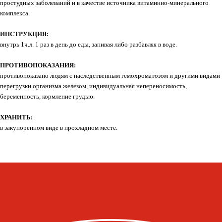
простудных заболеваний и в качестве источника витаминно-минерального
комплекса.
ИНН 231517796699
ИП Пищелева В.А.
ИНСТРУКЦИЯ:
ОГРН 320774600200027
внутрь 1ч.л. 1 раз в день до еды, запивая либо разбавляя в воде.
Публичная оферта
ПРОТИВОПОКАЗАНИЯ:
Политика конфиденциальности
противопоказано людям с наследственным гемохроматозом и другими видами
перегрузки организма железом, индивидуальная непереносимость,
Оплата, доставка, возврат
беременность, кормление грудью.
Сайт от segoch.ru
ХРАНИТЬ:
в закупоренном виде в прохладном месте.