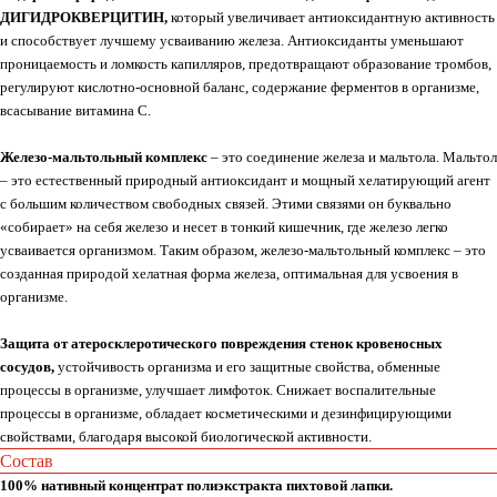
ДИГИДРОКВЕРЦИТИН,
который увеличивает антиоксидантную активность
и способствует лучшему усваиванию железа. Антиоксиданты уменьшают
проницаемость и ломкость капилляров, предотвращают образование тромбов,
регулируют кислотно-основной баланс, содержание ферментов в организме,
всасывание витамина С.
Железо-мальтольный комплекс
– это соединение железа и мальтола. Мальтол
– это естественный природный антиоксидант и мощный хелатирующий агент
с большим количеством свободных связей. Этими связями он буквально
«собирает» на себя железо и несет в тонкий кишечник, где железо легко
усваивается организмом. Таким образом, железо-мальтольный комплекс – это
созданная природой хелатная форма железа, оптимальная для усвоения в
организме.
Защита от атеросклеротического повреждения стенок кровеносных
сосудов,
устойчивость организма и его защитные свойства, обменные
процессы в организме, улучшает лимфоток. Снижает воспалительные
процессы в организме, обладает косметическими и дезинфицирующими
свойствами, благодаря высокой биологической активности.
Состав
100% нативный концентрат полиэкстракта пихтовой лапки.