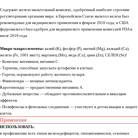
Содержит железо-мальтольный комплекс, одобренный наиболее строгими
регуляторными органами мира: в Европейском Союзе мальтол железа был
рекомендован для медицинского применения в феврале 2016 года; в США
ферромальтол был одобрен для медицинского применения комиссией FDA в
июле 2019 года.
Микро-макроэлементы:
калий (К), фосфор (P), магний (Mg), кальций (Ca),
железо (Fe, 1061 мкг/г), марганец (Mn), медь (Cu), цинк (Zn), СЕЛЕН (Se)!
- Комплекс витаминов, витамин С.
- Терпены, способные запускать аутофагию в клетках.
- Горечи, нормализуют работу желчного пузыря.
- Флавоноиды — мощные антиоксиданты.
Каротиноиды — предшественники витамина А.
- Дубильные вещества — обладают противовоспалительным и вяжущим
эффектом.
Whats
App
Telegram
- Полифенолы и фенольные соединения — участвуют в детоксикации и защите
клеток.
Применение
ИСПОЛЬЗОВАТЬ:
в профилактике всех типов железодефицитов; гиповитаминозов, сезонных
Москва, ул. Покровская, д. 23/168