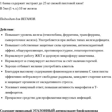
1 банка содержит экстракт до 25 кг свежей пихтовой хвои!
В 5мл (1 ч.л.) 10 мг железа
Подходит для ВЕГАНОВ.
Действие
:
Повышает уровень железа (гемоглобина, ферритина, трансферрина,
сывороточное железо). Употребляется при любых типах железодефицита.
Повышает собственные защитные силы организма, антиоксидантный
эффект, общеукрепляющее, противопростудное, гепатопротекторное.
Нормализует работу ЖКТ и здоровую микрофлору кишечника.
Нормализует и стимулирует желчеотток за счёт наличия горечей.
Хорошо отбивает желание употреблять алкоголь
Благодаря высокому содержанию флавоноидов и витамина С хвоя пихты
эффективно нейтрализует свободные радикалы, замедляет старение клеток
и защищает организм от оксидативного стресса.
Усиливает иммунный ответ, повышая активность макрофагов и Т-
лимфоцитов.
Прекрасное средство для профилактики вирусных инфекций.
Содержит природный ЭТАЛОННЫЙ антиоксидант биофлавоноид