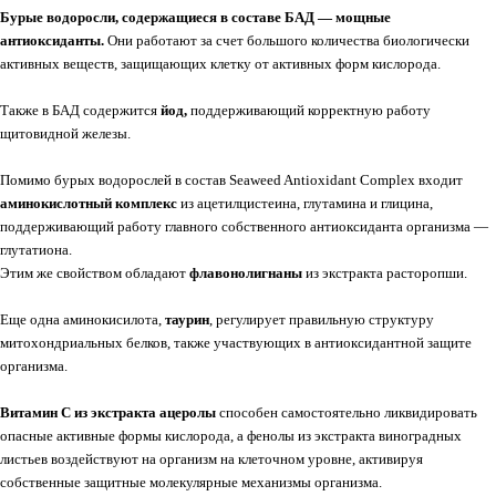
Бурые водоросли, содержащиеся в составе БАД — мощные
антиоксиданты.
Они работают за счет большого количества биологически
активных веществ, защищающих клетку от активных форм кислорода.
Также в БАД содержится
йод,
поддерживающий корректную работу
щитовидной железы.
Помимо бурых водорослей в состав Seaweed Antioxidant Complex входит
аминокислотный комплекс
из ацетилцистеина, глутамина и глицина,
поддерживающий работу главного собственного антиоксиданта организма —
глутатиона.
Этим же свойством обладают
флавонолигнаны
из экстракта расторопши.
Еще одна аминокисилота,
таурин
, регулирует правильную структуру
митохондриальных белков, также участвующих в антиоксидантной защите
организма.
Витамин С из экстракта ацеролы
способен самостоятельно ликвидировать
опасные активные формы кислорода, а фенолы из экстракта виноградных
листьев воздействуют на организм на клеточном уровне, активируя
собственные защитные молекулярные механизмы организма.