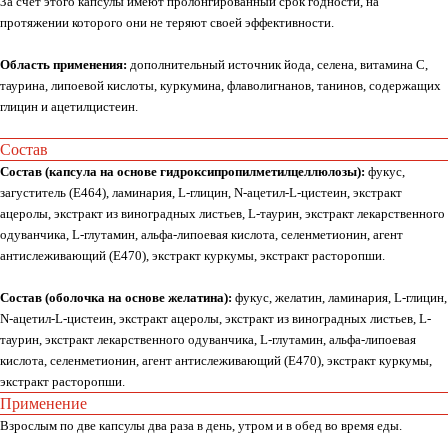
За счет этого капсулы имеют пролонгированный срок годности, на
протяжении которого они не теряют своей эффективности.
Область применения:
дополнительный источник йода, селена, витамина С,
таурина, липоевой кислоты, куркумина, флаволигнанов, танинов, содержащих
глицин и ацетилцистеин.
Состав
Состав (капсула на основе гидроксипропилметилцеллюлозы):
фукус,
загуститель (Е464), ламинария, L-глицин, N-ацетил-L-цистеин, экстракт
Whats
App
Telegram
ацеролы, экстракт из виноградных листьев, L-таурин, экстракт лекарственного
одуванчика, L-глутамин, альфа-липоевая кислота, селенметионин, агент
антислеживающий (Е470), экстракт куркумы, экстракт расторопши.
Состав (оболочка на основе желатина):
фукус, желатин, ламинария, L-глицин,
Москва, ул. Покровская, д. 23/168
N-ацетил-L-цистеин, экстракт ацеролы, экстракт из виноградных листьев, L-
ИНН 231517796699
таурин, экстракт лекарственного одуванчика, L-глутамин, альфа-липоевая
кислота, селенметионин, агент антислеживающий (Е470), экстракт куркумы,
ИП Пищелева В.А.
экстракт расторопши.
ОГРН 320774600200027
Применение
Взрослым по две капсулы два раза в день, утром и в обед во время еды.
Публичная оферта