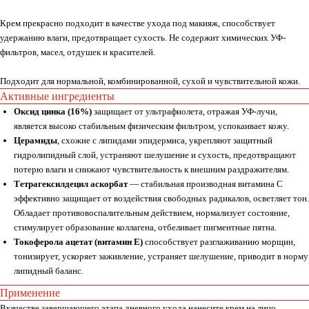
Крем прекрасно подходит в качестве ухода под макияж, способствует
удержанию влаги, предотвращает сухость. Не содержит химических УФ-
фильтров, масел, отдушек и красителей.
Подходит для нормальной, комбинированной, сухой и чувствительной кожи.
Активные ингредиенты
Оксид цинка (16%)
защищает от ультрафиолета, отражая УФ-лучи,
является высоко стабильным физическим фильтром, успокаивает кожу.
Церамиды
, схожие с липидами эпидермиса, укрепляют защитный
гидролипидный слой, устраняют шелушение и сухость, предотвращают
потерю влаги и снижают чувствительность к внешним раздражителям.
Тетрагексилдецил аскорбат
— стабильная производная витамина С
эффективно защищает от воздействия свободных радикалов, осветляет тон.
Обладает противовоспалительным действием, нормализует состояние,
стимулирует образование коллагена, отбеливает пигментные пятна.
Токоферола ацетат (витамин E)
способствует разглаживанию морщин,
тонизирует, ускоряет заживление, устраняет шелушение, приводит в норму
липидный баланс.
Применение
Вкачестве завершающего этапа дневного ухода нанесите крем на лицо,