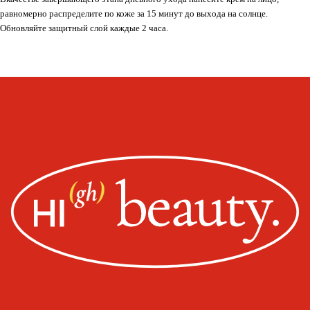
Whats
App
Telegram
равномерно распределите по коже за 15 минут до выхода на солнце.
Обновляйте защитный слой каждые 2 часа.
Москва, ул. Покровская, д. 23/168
ИНН 231517796699
ИП Пищелева В.А.
ОГРН 320774600200027
Публичная оферта
Политика конфиденциальности
Оплата, доставка, возврат
Сайт от segoch.ru