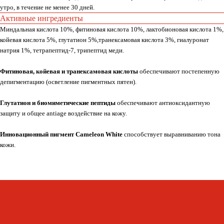
утро, в течение не менее 30 дней.
Активные ингредиенты
Миндальная кислота 10%, фитиновая кислота 10%, лактобионовая кислота 1%,
койевая кислота 5%, глутатион 5%,транексамовая кислота 3%, гиалуронат
натрия 1%, тетрапептид-7, трипептид меди.
Фитиновая, койевая и транексамовая кислоты
обеспечивают постепенную
депигментацию (осветление пигментных пятен).
Глутатион и биомиметические пептиды
обеспечивают антиоксидантную
защиту и общее antiage воздействие на кожу.
Инновационный пигмент Cameleon White
способствует выравниванию тона
кожи.
Whats
App
Telegram
Москва, ул. Покровская, д. 23/168
ИНН 231517796699