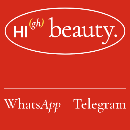
ИП Пищелева В.А.
ОГРН 320774600200027
Публичная оферта
Политика конфиденциальности
Оплата, доставка, возврат
Сайт от segoch.ru