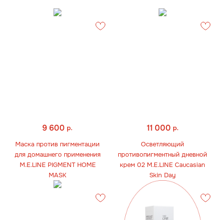
9 600
11 000
р.
р.
Маска против пигментации
Осветляющий
для домашнего применения
противопигментный дневной
M.E.LINE PIGMENT HOME
крем 02 M.E.LINE Caucasian
MASK
Skin Day