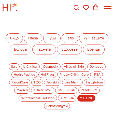
Лицо
Глаза
Губы
Тело
У/Ф защита
Волосы
Гаджеты
Здоровье
Бренды
Sale
is Clinical
Cosmedix
Allies of Skin
Genosys
HydroPeptide
HoliFrog
Phyto-C Skin Care
PSA
RejudiCare
TiZO
Tebiskin
Jan Marini
Instytutum
Medik8
Artistic&Co.
BNS Biolab
REVIDERM
Skintellectual solution
AROSHA
M.E.LINE
Рекомендуем