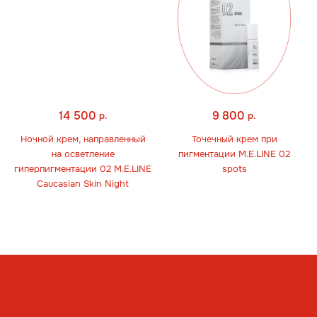
14 500
9 800
р.
р.
Ночной крем, направленный
Точечный крем при
на осветление
пигментации M.E.LINE 02
гиперпигментации 02 M.E.LINE
spots
Caucasian Skin Night
Whats
App
Telegram
Москва, ул. Покровская, д. 23/168
ИНН 231517796699