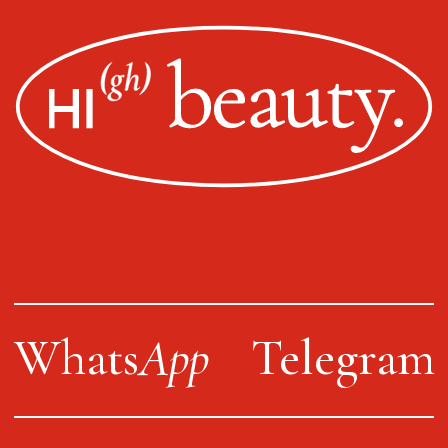
ИП Пищелева В.А.
ОГРН 320774600200027
Публичная оферта
Политика конфиденциальности
Оплата, доставка, возврат
Сайт от segoch.ru