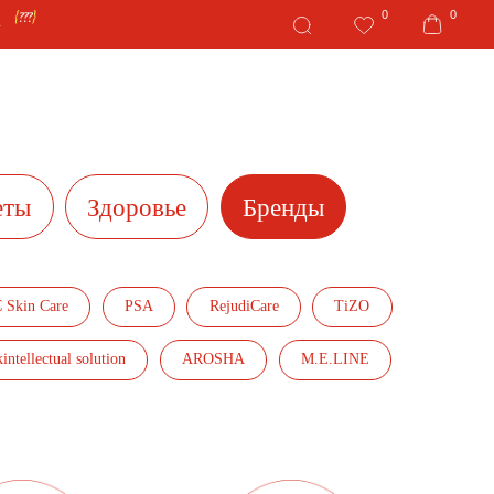
0
0
Здоровье
Бренды
re
PSA
RejudiCare
TiZO
ual solution
AROSHA
M.E.LINE