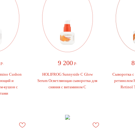
9 200
8 
.
р.
ino Cushon
HOLIFROG Sunnyside C Glow
Сыворотка с и
ющий и
Serum Осветляющая сыворотка для
ретинолом Ho
-кушон с
сияния с витамином С
Retinol Tr
ами