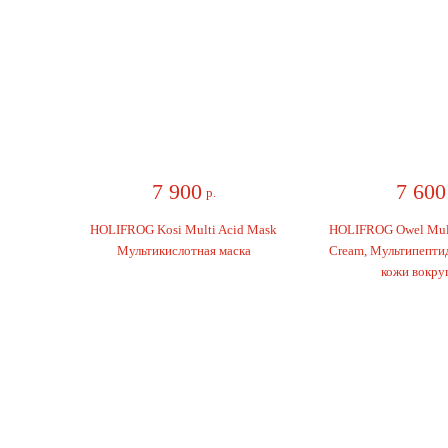
7 900
7 600
р.
р
HOLIFROG Kosi Multi Acid Mask
HOLIFROG Owel Multi
Мультикислотная маска
Cream, Мультипептид
кожи вокруг 