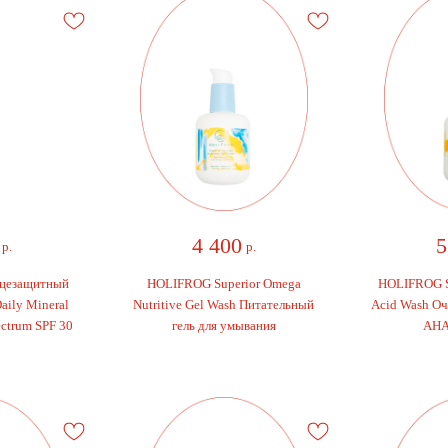
4 400
5 
.
р.
езащитный
HOLIFROG Superior Omega
HOLIFROG Shas
ily Mineral
Nutritive Gel Wash Питательный
Acid Wash Очищ
trum SPF 30
гель для умывания
АНА-к