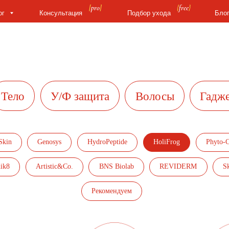
[
pro
]
{
free
}
{
???
}
Консультация
Подбор ухода
Блог
ло
У/Ф защита
Волосы
Гаджеты
Genosys
HydroPeptide
HoliFrog
Phyto-C Skin Ca
Artistic&Co.
BNS Biolab
REVIDERM
Skintellect
Рекомендуем