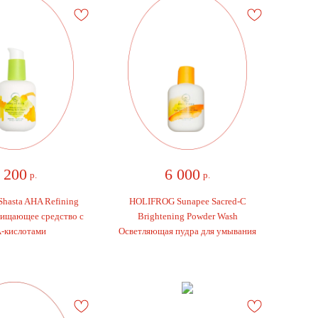
200
6 000
р.
р.
ta AHA Refining
HOLIFROG Sunapee Sacred-C
ающее средство с
Brightening Powder Wash
ислотами
Осветляющая пудра для умывания