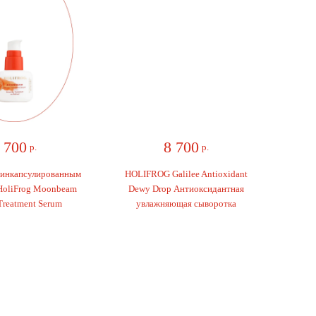
700
8 700
р.
р.
нкапсулированным
HOLIFROG Galilee Antioxidant
liFrog Moonbeam
Dewy Drop Антиоксидантная
eatment Serum
увлажняющая сыворотка