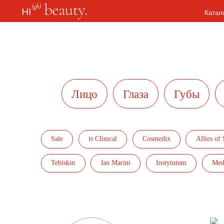
Каталог
Лицо
Глаза
Губы
Те
Sale
is Clinical
Cosmedix
Allies of Skin
Tebiskin
Jan Marini
Instytutum
Medik8