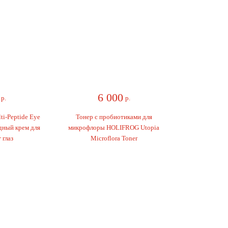
6 000
.
р.
-Peptide Eye
Тонер с пробиотиками для
ный крем для
микрофлоры HOLIFROG Utopia
глаз
Microflora Toner
Whats
App