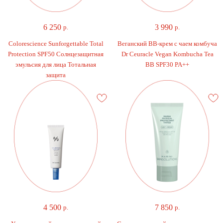
6 250
3 990
р.
р.
Colorescience Sunforgettable Total
Веганский BB-крем с чаем комбуча
Protection SPF50 Солнцезащитная
Dr Ceuracle Vegan Kombucha Tea
эмульсия для лица Тотальная
BB SPF30 PA++
защита
4 500
7 850
р.
р.