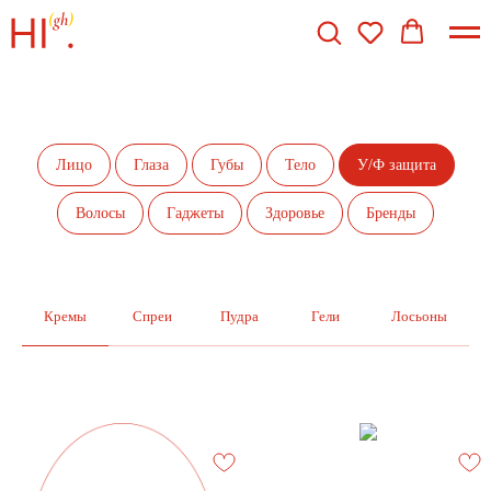
Лицо
Глаза
Губы
Тело
У/Ф защита
Волосы
Гаджеты
Здоровье
Бренды
Кремы
Спреи
Пудра
Гели
Лосьоны