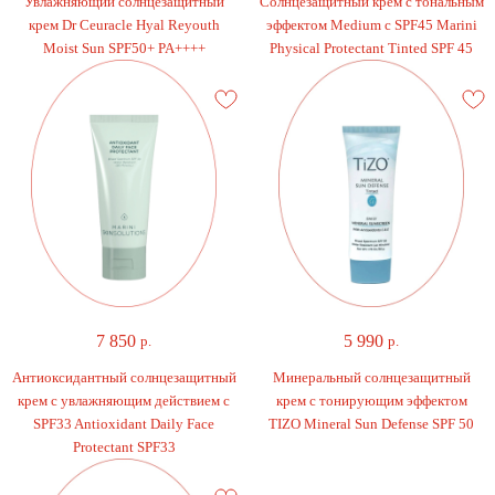
Увлажняющий солнцезащитный
Солнцезащитный крем с тональным
крем Dr Ceuracle Hyal Reyouth
эффектом Medium c SPF45 Marini
Moist Sun SPF50+ PA++++
Physical Protectant Tinted SPF 45
7 850
5 990
р.
р.
Антиоксидантный солнцезащитный
Минеральный солнцезащитный
крем с увлажняющим действием с
крем с тонирующим эффектом
SPF33 Antioxidant Daily Face
TIZO Mineral Sun Defense SPF 50
Protectant SPF33