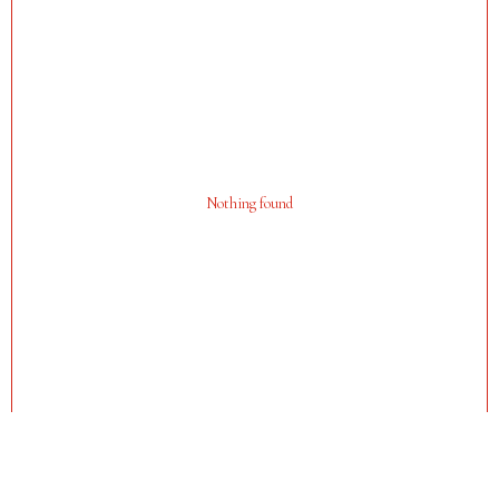
Политика конфиденциальности
Оплата, доставка, возврат
Сайт от segoch.ru
Nothing found