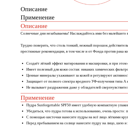
Описание
Применение
Описание
Солнечные дни незабываемы! Наслаждайтесь ими без малейшего вр
Трудно поверить, что столь тонкий, нежный порошок действительн
престижные рекомендации, в том числе и от Фонда против рака к
Создаёт лёгкий эффект матирования и маскировки, и при этом 
Имеет полезный для кожи состав: никаких химических фильтр
Ценные минералы ухаживают за кожей и регулируют активност
Защищает от полного спектра вредного УФ-излучения типа А и
Не вызывает раздражения даже у обладателей сверхчувствите
Применение
Пудра Sunforgettable SPF50 имеет удобную компактную упаковк
Убедиться, что пудра готова к использованию, очень просто: п
С помощью кисточки нанесите пудры на всё лицо лёгкими круг
Перед пребыванием на солнце нанесите пудру на лицо, шею и 