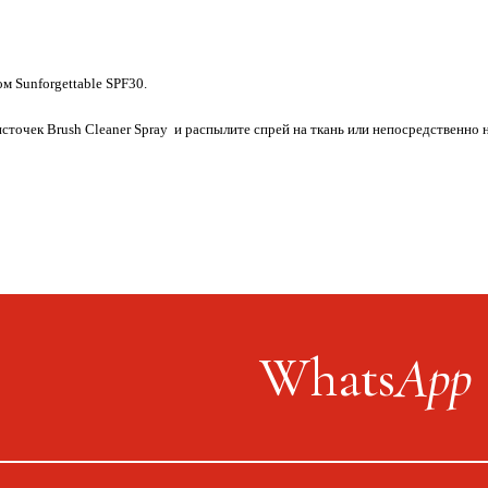
.
м Sunforgettable SPF30.
сточек Brush Cleaner Spray и распылите спрей на ткань или непосредственн
Whats
App
9
Публичная оферта
0027
Политика конфиденциальности