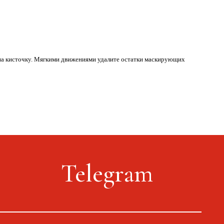
о на кисточку. Мягкими движениями удалите остатки маскирующих
Telegram
Оплата, доставка, возврат
Сайт от segoch.ru