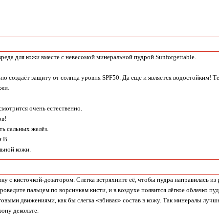
еда для кожи вместе с невесомой минеральной пудрой Sunforgettable.
о создаёт защиту от солнца уровня SPF50. Да еще и является водостойким! Те
ожи.
смотрится очень естественно.
ов!
ь сальных желёз.
 В.
льной кожи.
у с кисточкой-дозатором. Слегка встряхните её, чтобы пудра направилась из р
роведите пальцем по ворсинкам кисти, и в воздухе появится лёгкое облачко пу
овыми движениями, как бы слегка «вбивая» состав в кожу. Так минералы лучше
зону декольте.