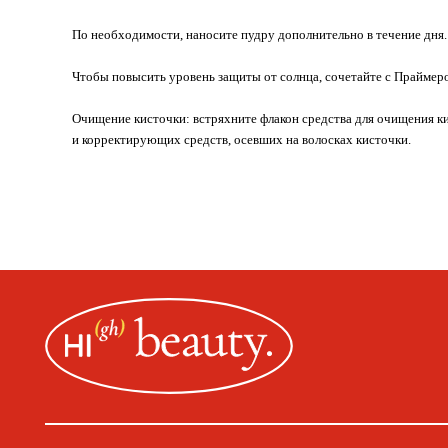
По необходимости, наносите пудру дополнительно в течение дня
Чтобы повысить уровень защиты от солнца, сочетайте с Праймеро
Очищение кисточки: встряхните флакон средства для очищения ки
и корректирующих средств, осевших на волосках кисточки.
ИП Пищелева В.А.
ИНН 23151779669
Москва, ул. Покровская, д. 23/168
ОГРН 32077460020